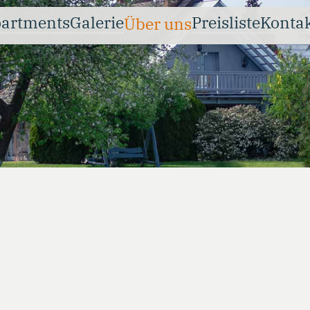
artments
Galerie
Preisliste
Konta
Über uns