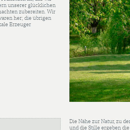
ern unserer glücklichen
achten zubereiten. Wir
aren her; die übrigen
kale Erzeuger
Die Nähe zur Natur, zu d
und die Stille ergeben d