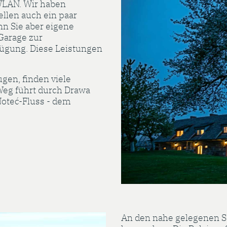
WLAN. Wir haben
ellen auch ein paar
nn Sie aber eigene
 Garage zur
fügung. Diese Leistungen
ugen, finden viele
Weg führt durch Drawa
oteć-Fluss - dem
An den nahe gelegenen S