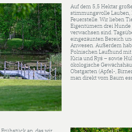
Auf dem 5,5 Hektar große
stimmungsvolle Lauben, 
Feuerstelle. Wir lieben T
Eigentümern drei Hunde
verwachsen sind. Tagsüb
eingezäunten Bereich un
Anwesen. Außerdem haben
Polnischen Laufhund mit 
Kicia und Ryś – sowie Hü
ökologische Gewächshäu
Obstgarten (Apfel-, Birn
man direkt vom Baum es
 Frühstück an, das wir